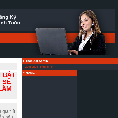
ăng Ký
nh Toán
»
Theo dõi Admin
Tweet của @thdung_84
»
MUSIC
I BẮT
 SẼ
 LÀM
 gian ít
iễn nếu