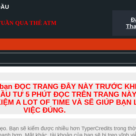
ĐẦ
U
Đ
TUẦN QUA THẺ ATM
Tha
n bạn ĐỌC TRANG ĐÂY NÀY TRƯỚC KH
ẦU TƯ 5 PHÚT ĐỌC TRÊN TRANG NÀY
KIỆM A LOT OF TIME VÀ SẼ GIÚP BẠN
VIỆC ĐÚNG.
Mẹo.
Bạn sẽ kiếm được nhiều hơn TyperCredits trong thời
nhanh hơn.
Mặt khác, tài khoản của bạn sẽ bị treo vĩnh v