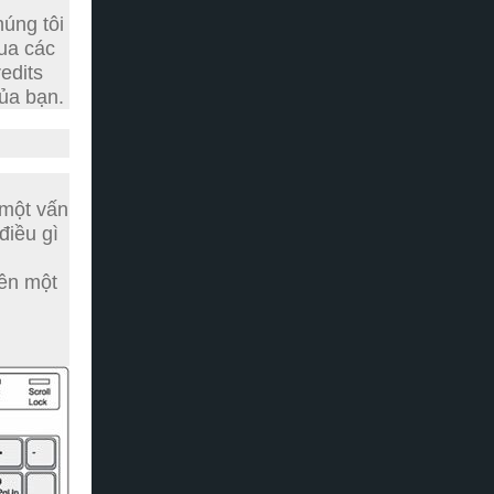
úng tôi
qua các
edits
ủa bạn.
 một vấn
điều gì
lên một