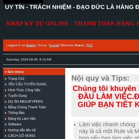
//kiemtientainha.ucoz.com/
UY TÍN - TRÁCH NHIỆM - ĐẠO ĐỨC LÀ HÀNG 
NHẬP KÝ TỰ ONLINE - THANH TOÁN HÀNG 
Logged in as
Guest
|
Group
"
Guests
"
Welcome
Guest
|
RSS
Saturday, 2026-08-08, 8:14 AM
»
Site menu
Nội quy và Tips:
Trang Chủ
YÊU CẦU TUYỂN DỤNG
Chúng tôi khuyê
Hình Thức Công Việc
ĐẦU LÀM VIỆC.
Đ
Tuyển Dụng
DỰ ÁN MEGATYPERS
GIÚP BẠN TIẾT 
Bằng Chứng Thanh Toán
Thông Báo
Đăng Ký Làm Việc
Làm việc nhanh chóng
Software
Hướng dẫn liên hệ
này là cả một Rule và 
CÁCH GÕ ĐÚNG
hơn nếu bạn làm việc 