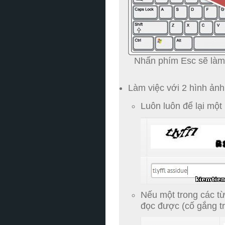
Nhấn phím Esc sẽ làm
Làm việc với 2 hình ảnh
Luôn luôn để lại một
Nếu một trong các từ
đọc được (cố gắng t