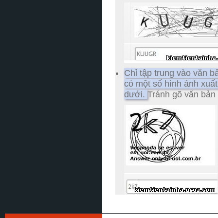
Chỉ tập trung vào văn b
có một số hình ảnh xuất
dưới.
Tránh gõ văn bản