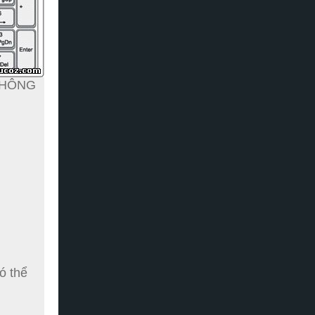
"KHÔNG
ó thể