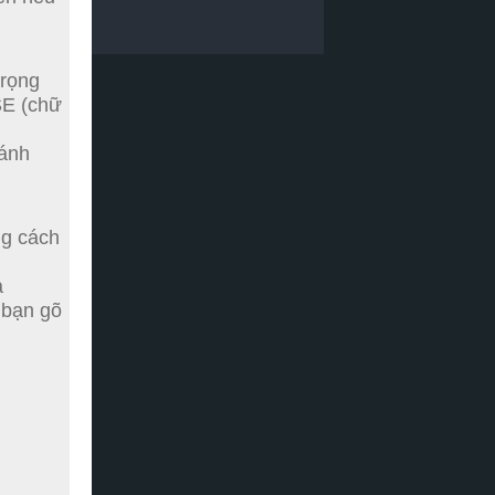
trọng
E (chữ
đánh
ng cách
à
 bạn gõ