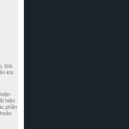
p.
Đôi
ến khi
 hiện
ất hiện
ác phần
khoản