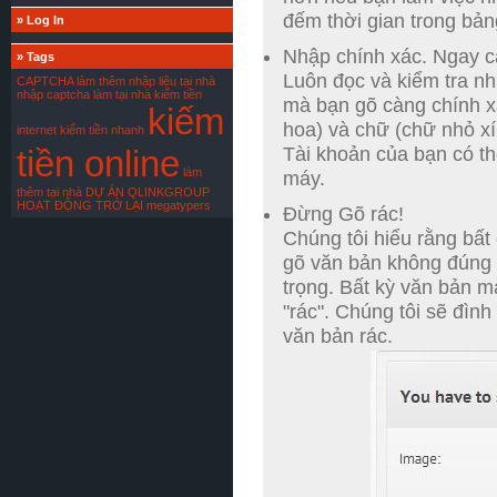
đếm thời gian trong bản
»
Log In
Nhập chính xác.
Ngay c
»
Tags
Luôn đọc và kiểm tra nh
CAPTCHA
làm thêm
nhập liệu tại nhà
nhập captcha
làm tại nhà
kiếm tiền
mà bạn gõ càng chính x
kiếm
hoa) và chữ (chữ nhỏ xí
internet
kiếm tiền nhanh
tiền online
Tài khoản của bạn có th
làm
máy.
thêm tại nhà
DỰ ÁN QLINKGROUP
HOẠT ĐỘNG TRỞ LẠI
megatypers
Đừng Gõ rác!
Chúng tôi hiểu rằng bất
gõ văn bản không đúng 
trọng.
Bất kỳ văn bản mà
"rác".
Chúng tôi sẽ đình 
văn bản rác.