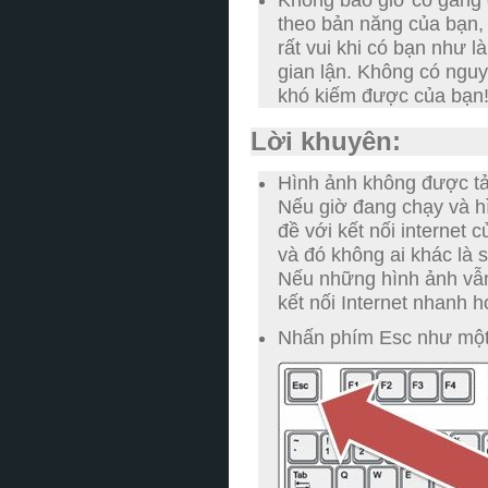
Không bao giờ cố gắng
theo bản năng của bạn, 
rất vui khi có bạn như 
gian lận.
Không có nguy 
khó kiếm được của bạn
Lời khuyên:
Hình ảnh không được tả
Nếu giờ đang chạy và h
đề với kết nối internet 
và đó không ai khác là 
Nếu những hình ảnh vẫn 
kết nối Internet nhanh h
Nhấn phím Esc như một