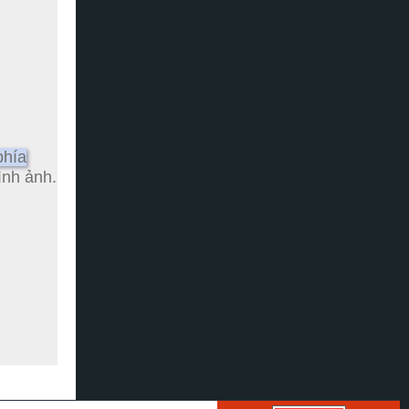
phía
ình ảnh.