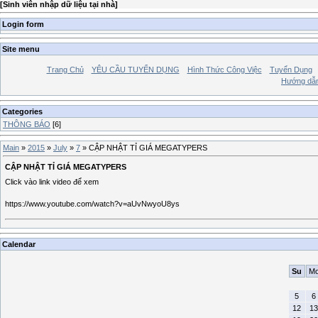
[
Sinh viên nhập dữ liệu tại nhà
]
Login form
Site menu
Trang Chủ
YÊU CẦU TUYỂN DỤNG
Hình Thức Công Việc
Tuyển Dụng
Hướng dẫn
Categories
THÔNG BÁO
[6]
Main
»
2015
»
July
»
7
» CẬP NHẬT TỈ GIÁ MEGATYPERS
CẬP NHẬT TỈ GIÁ MEGATYPERS
Click vào link video để xem
https://www.youtube.com/watch?v=aUvNwyoU8ys
Calendar
Su
M
5
6
12
13