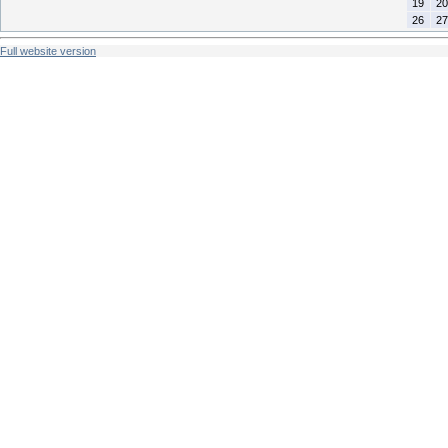
19
20
26
27
Full website version