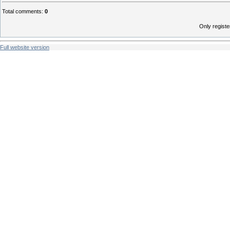
Total comments
:
0
Only regist
Full website version