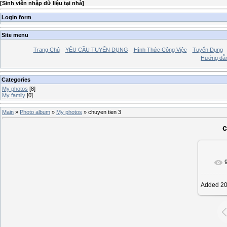
[
Sinh viên nhập dữ liệu tại nhà
]
Login form
Site menu
Trang Chủ
YÊU CẦU TUYỂN DỤNG
Hình Thức Công Việc
Tuyển Dụng
Hướng dẫn
Categories
My photos
[8]
My family
[0]
Main
»
Photo album
»
My photos
» chuyen tien 3
c
Added
20